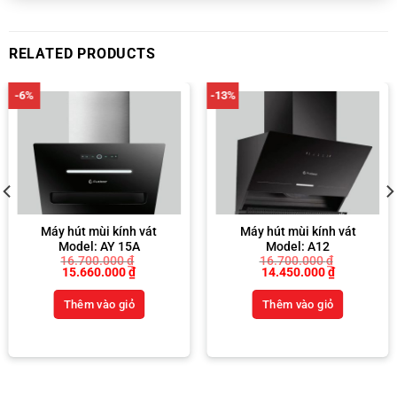
15.700.000 ₫.
14.600.000 ₫.
RELATED PRODUCTS
-6%
-13%
Máy hút mùi kính vát
Máy hút mùi kính vát
Model: AY 15A
Model: A12
16.700.000
₫
16.700.000
₫
Original
Current
Original
Current
15.660.000
₫
14.450.000
₫
price
price
price
price
was:
is:
was:
is:
Thêm vào giỏ
Thêm vào giỏ
 ₫.
16.700.000 ₫.
15.660.000 ₫.
16.700.000 ₫.
14.450.000