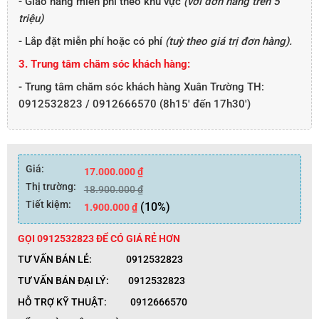
- Giao hàng miễn phí theo khu vực
(với đơn hàng trên 5
triệu)
- Lắp đặt miễn phí hoặc có phí
(tuỳ theo giá trị đơn hàng).
3. Trung tâm chăm sóc khách hàng:
- Trung tâm chăm sóc khách hàng Xuân Trường TH:
0912532823 / 0912666570 (8h15' đến 17h30')
Giá:
17.000.000
₫
Thị trường:
18.900.000
₫
Tiết kiệm:
(10%)
1.900.000
₫
GỌI 0912532823 ĐỂ CÓ GIÁ RẺ HƠN
TƯ VẤN BÁN LẺ: 0912532823
TƯ VẤN BÁN ĐẠI LÝ: 0912532823
HỖ TRỢ KỸ THUẬT: 0912666570