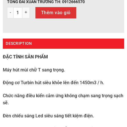
TỔNG ĐÀI XUÂN TRƯỜNG TH: 0912666570
Máy hút mùi kiểu chữ T Tròn Model: X7PC quantity
Thêm vào giỏ
DESCRIPTION
ĐẶC TÍNH SẢN PHẨM
Máy hút mùi chữ T sang trọng.
Động cơ Turbin hút siêu khỏe lên đến 1450m3 / h.
Chức năng điều kiển cảm ứng không chạm sang trọng sạch
sẽ.
Đèn chiếu sáng Led siêu sáng tiết kiệm điện.