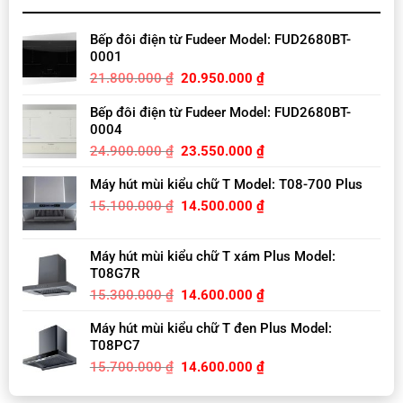
Bếp đôi điện từ Fudeer Model: FUD2680BT-
0001
Original
Current
21.800.000
₫
20.950.000
₫
price
price
was:
is:
Bếp đôi điện từ Fudeer Model: FUD2680BT-
21.800.000 ₫.
20.950.000 ₫.
0004
Original
Current
24.900.000
₫
23.550.000
₫
price
price
Máy hút mùi kiểu chữ T Model: T08-700 Plus
was:
is:
24.900.000 ₫.
23.550.000 ₫.
Original
Current
15.100.000
₫
14.500.000
₫
price
price
was:
is:
Máy hút mùi kiểu chữ T xám Plus Model:
15.100.000 ₫.
14.500.000 ₫.
T08G7R
Original
Current
15.300.000
₫
14.600.000
₫
price
price
Máy hút mùi kiểu chữ T đen Plus Model:
was:
is:
T08PC7
15.300.000 ₫.
14.600.000 ₫.
Original
Current
15.700.000
₫
14.600.000
₫
price
price
was:
is: